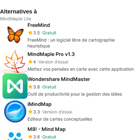
plusieurs formats
grat
Alternatives à
MindMaple Lite
FreeMind
3.5
Gratuit
FreeMind : un logiciel libre de cartographie
heuristique
MindMaple Pro v1.3
4
Version d’essai
Mettez vos pensées en carte avec cette application
Wondershare MindMaster
3.8
Gratuit
Outil de productivité pour la gestion des idées
iMindMap
3.3
Version d’essai
Editeur de cartes conceptuelles
M8! - Mind Map
3.6
Gratuit