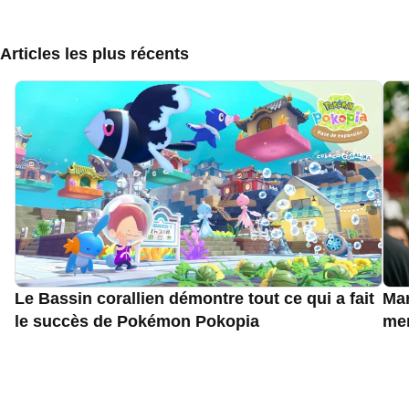
Articles les plus récents
Le Bassin corallien démontre tout ce qui a fait
Mar
le succès de Pokémon Pokopia
men