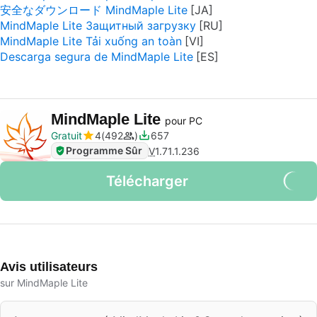
安全なダウンロード MindMaple Lite
MindMaple Lite Защитный загрузку
MindMaple Lite Tải xuống an toàn
Descarga segura de MindMaple Lite
MindMaple Lite
pour PC
Gratuit
4
492
657
Programme Sûr
V
1.71.1.236
Télécharger
Avis utilisateurs
sur MindMaple Lite