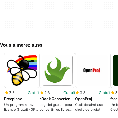
Vous aimerez aussi
3.3
Gratuit
2.6
Gratuit
3.3
Gratuit
3
Freeplane
eBook Converter
OpenProj
Un programme avec
Logiciel gratuit pour
Outil destiné aux
Un l
licence Gratuit (GPL)
convertir les livres
chefs de projet
élec
pour Windows
électroniques en
qui 